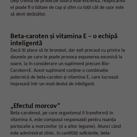
Deși crema de protecție solară este eficientă, reaplicarea
ei poate fi o bătaie de cap și știm cu toții cât de ușor este
să devii delăsător.
Beta-caroten și vitamina E – o echipă
inteligentă
Dacă îți place să te bronzezi, dar ești precaut cu privire la
daunele pe care le poate provoca expunerea excesivă la
soare, ia în considerare un supliment precum Bio-
Caroten+E. Acest supliment conține o combinație
puternică de beta-caroten și vitamina E, care lucrează
împreună într-un mod destul de inteligent.
„Efectul morcov”
Beta-carotenul, pe care organismul îl transformă în
vitamina A, este compusul responsabil pentru nuanța
portocalie a morcovilor (și a altor legume). Atunci când
este administrat zilnic, în cantități suficiente, beta-