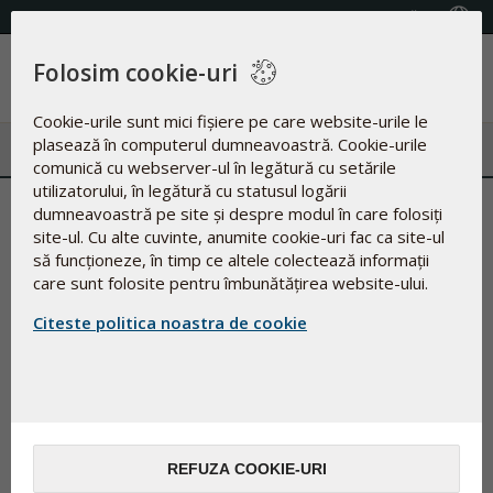
(+40) 21.316.06.54
Selectează țara
Folosim cookie-uri
Meniu
Cookie-urile sunt mici fișiere pe care website-urile le
plasează în computerul dumneavoastră. Cookie-urile
comunică cu webserver-ul în legătură cu setările
utilizatorului, în legătură cu statusul logării
Secretul unui bronz sănătos?
dumneavoastră pe site și despre modul în care folosiți
site-ul. Cu alte cuvinte, anumite cookie-uri fac ca site-ul
să funcționeze, în timp ce altele colectează informații
07.08.2025
care sunt folosite pentru îmbunătățirea website-ului.
Citeste politica noastra de cookie
Bronz sănătos cu protecție solară din
interior
Știm cu toții că protecția solară este esențială pentru a ne
proteja pielea de potențialele daune cauzate de
expunerea la soare. Dar știai că anumiți nutrienți pot
REFUZA COOKIE-URI
acționa „în culise” pentru o protecție suplimentară a