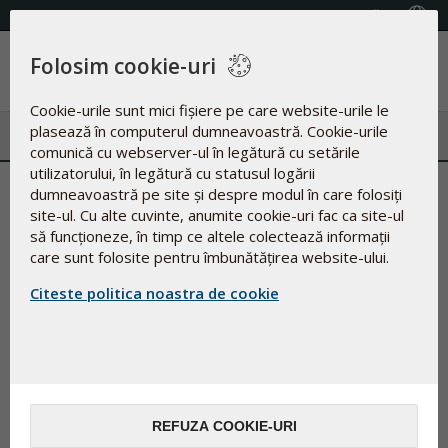
(+40) 21.316.06.54
Selectează țara
Folosim cookie-uri
Meniu
Cookie-urile sunt mici fișiere pe care website-urile le
plasează în computerul dumneavoastră. Cookie-urile
comunică cu webserver-ul în legătură cu setările
utilizatorului, în legătură cu statusul logării
dumneavoastră pe site și despre modul în care folosiți
site-ul. Cu alte cuvinte, anumite cookie-uri fac ca site-ul
să funcționeze, în timp ce altele colectează informații
care sunt folosite pentru îmbunătățirea website-ului.
Citeste politica noastra de cookie
Evenimente Pharma Nord pentru
profesioniștii din domeniul sănătății
REFUZA COOKIE-URI
Participarea la seminarii este gratuită, locurile sunt limitate,