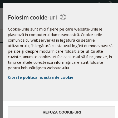
(+40) 21.316.06.54
Selectează țara
Folosim cookie-uri
Meniu
Cookie-urile sunt mici fișiere pe care website-urile le
plasează în computerul dumneavoastră. Cookie-urile
comunică cu webserver-ul în legătură cu setările
utilizatorului, în legătură cu statusul logării dumneavoastră
Caragenanul
pe site și despre modul în care folosiți site-ul. Cu alte
cuvinte, anumite cookie-uri fac ca site-ul să funcționeze, în
timp ce altele colectează informații care sunt folosite
pentru îmbunătățirea website-ului.
Citeste politica noastra de cookie
REFUZA COOKIE-URI