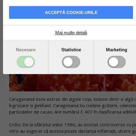
ACCEPTĂ COOKIE-URILE
Mai multe detalii
Necesare
Statistice
Marketing
Caragenanul este extras din algele roșii, inclusiv dintr-o algă
îngroșare și gelifiant. Caragenanul nu conține grăsimi, colest
particulelor de cacao. Are numărul E 407 în clasificarea aditivi
Critici: De la sfârșitul anilor 1960, au existat controverse cu p
vitro au sugerat că acesta poate declanșa inflamații, ulcere g