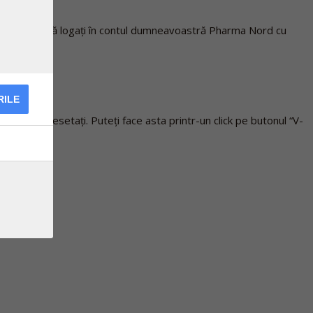
inuare să vă logați în contul dumneavoastră Pharma Nord cu
RILE
ui să o resetați. Puteți face asta printr-un click pe butonul “V-