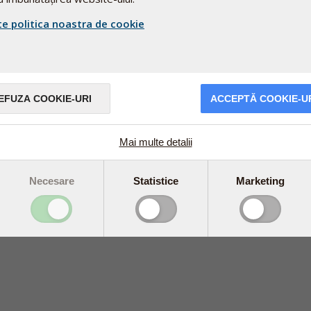
îmi șterg contul de Facebook/Google?
te politica noastra de cookie
astră de pe www.pharmanord.ro nu va fi șters.Veți putea în cont
ontul.
cru dacă dați click pe butonul “V-ați uitat parola?”.
EFUZA COOKIE-URI
ACCEPTĂ COOKIE-U
ord în loc de Facebook sau Google. Dacă v-ați uitat parola, va treb
Mai multe detalii
.06.54 între orele 09:00-17:00.
Necesare
Statistice
Marketing
 cea mai bună experiență pe website-ul nostru.